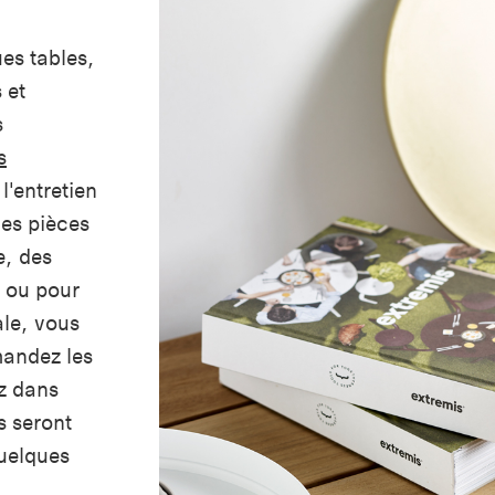
es tables,
 et
s
s
 l'entretien
des pièces
e, des
 ou pour
ale, vous
mandez les
z dans
s seront
quelques