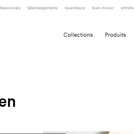
fessionnels
téléchargements
revendeurs
bien choisir
entret
Collections
Produits
 en