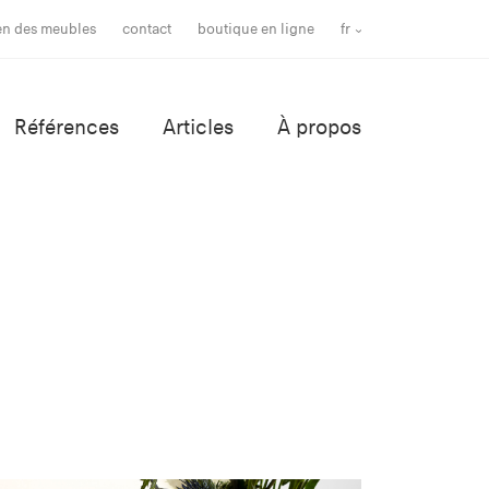
ien des meubles
contact
boutique en ligne
fr
Références
Articles
À propos