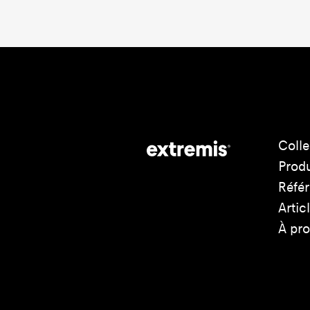
Colle
Produ
Réfé
Artic
À pr