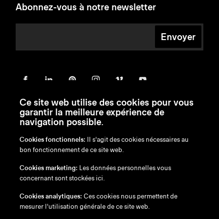
Abonnez-vous à notre newsletter
Envoyer
Ce site web utilise des cookies pour vous
garantir la meilleure expérience de
navigation possible.
Cookies fonctionnels:
Il s'agit des cookies nécessaires au
bon fonctionnement de ce site web.
en
/
nl
/
fr
/
de
Cookies marketing:
Les données personnelles vous
Exonération de responsabilité
concernant sont stockées ici.
Politique de confidentialité
Politique en matière de cookies
Cookies analytiques:
Ces cookies nous permettent de
mesurer l'utilisation générale de ce site web.