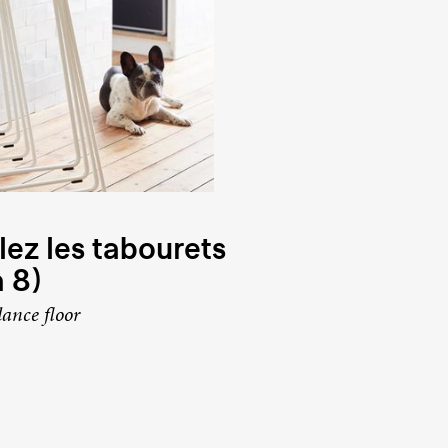
ez les tabourets
à 8)
dance floor