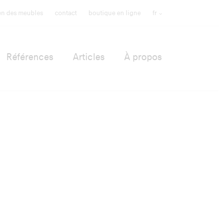
ien des meubles
contact
boutique en ligne
fr
Références
Articles
À propos