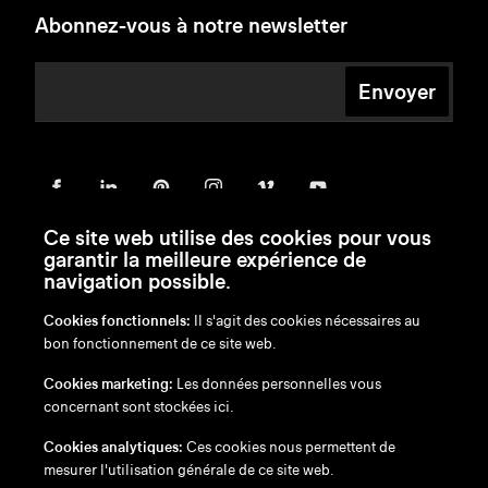
Abonnez-vous à notre newsletter
Envoyer
Ce site web utilise des cookies pour vous
garantir la meilleure expérience de
navigation possible.
Cookies fonctionnels:
Il s'agit des cookies nécessaires au
bon fonctionnement de ce site web.
en
/
nl
/
fr
/
de
Cookies marketing:
Les données personnelles vous
Exonération de responsabilité
concernant sont stockées ici.
Politique de confidentialité
Politique en matière de cookies
Cookies analytiques:
Ces cookies nous permettent de
mesurer l'utilisation générale de ce site web.