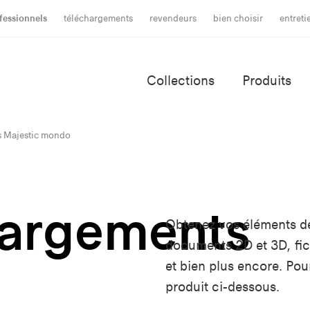
fessionnels
téléchargements
revendeurs
bien choisir
entret
Collections
Produits
s Majestic mondo
hargements
Obtenez vos éléments d
documents 2D et 3D, fich
et bien plus encore. Po
produit ci-dessous.