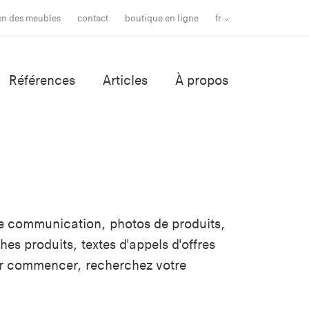
ien des meubles
contact
boutique en ligne
fr
Références
Articles
À propos
e communication, photos de produits,
es produits, textes d'appels d'offres
ur commencer, recherchez votre