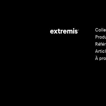
Colle
Produ
Réfé
Artic
À pr