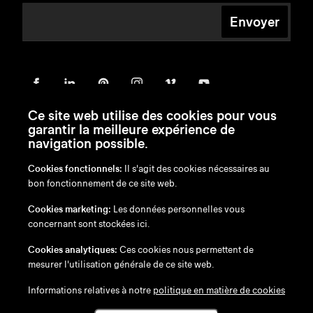
Envoyer
Ce site web utilise des cookies pour vous
garantir la meilleure expérience de
navigation possible.
Cookies fonctionnels:
Il s'agit des cookies nécessaires au
bon fonctionnement de ce site web.
en
/
nl
/
fr
/
de
Cookies marketing:
Les données personnelles vous
Exonération de responsabilité
concernant sont stockées ici.
Politique de confidentialité
Politique en matière de cookies
Cookies analytiques:
Ces cookies nous permettent de
mesurer l'utilisation générale de ce site web.
Informations relatives à notre
politique en matière de cookies