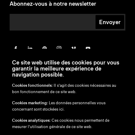
Abonnez-vous à notre newsletter
Envoyer
Ce site web utilise des cookies pour vous
garantir la meilleure expérience de
navigation possible.
Cookies fonctionnels:
Il s'agit des cookies nécessaires au
bon fonctionnement de ce site web.
en
/
nl
/
fr
/
de
Cookies marketing:
Les données personnelles vous
Exonération de responsabilité
concernant sont stockées ici.
Politique de confidentialité
Politique en matière de cookies
Cookies analytiques:
Ces cookies nous permettent de
mesurer l'utilisation générale de ce site web.