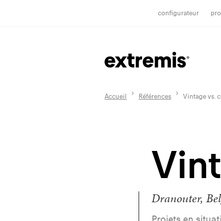
configurateur
pro
Accueil
Références
Vintage vs. 
Vin
Dranouter, Be
Projets en situat