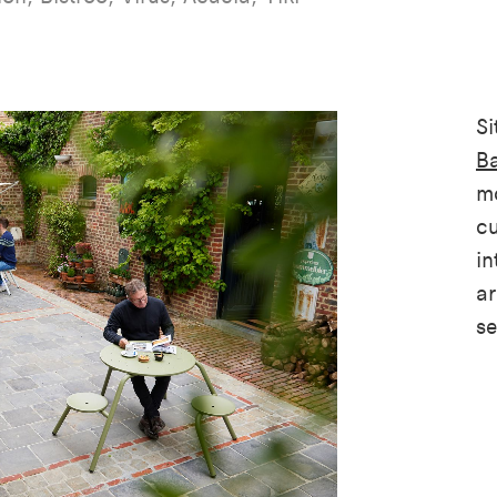
Si
Ba
mo
cu
in
ar
se