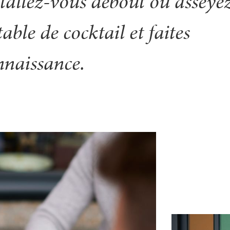
stallez-vous debout ou asseye
table de cocktail et faites
nnaissance.