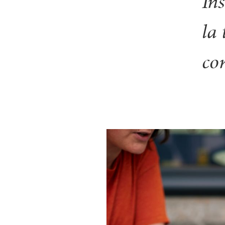
In
la 
co