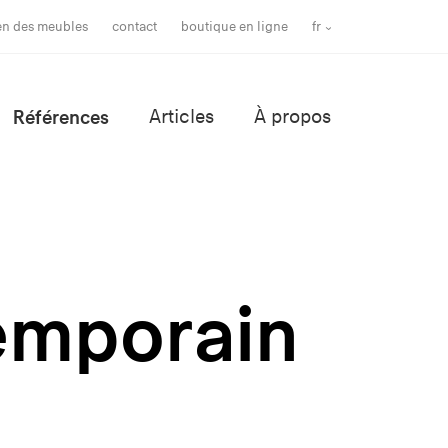
ien des meubles
contact
boutique en ligne
fr
Références
Articles
À propos
temporain