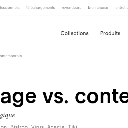
fessionnels
téléchargements
revendeurs
bien choisir
entret
Collections
Produits
contemporain
tage vs. con
lgique
ion, Bistroo, Virus, Acacia, Tiki