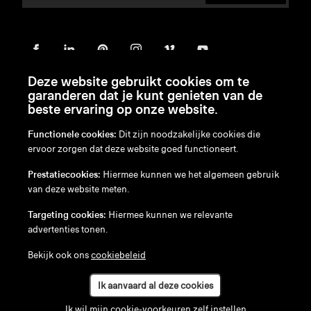
Deze website gebruikt cookies om te
garanderen dat je kunt genieten van de
beste ervaring op onze website.
Functionele cookies:
Dit zijn noodzakelijke cookies die
ervoor zorgen dat deze website goed functioneert.
en
/
nl
/
fr
/
de
Prestatiecookies:
Hiermee kunnen we het algemeen gebruik
Disclaimer
van deze website meten.
Privacybeleid
Cookiebeleid
Targeting cookies:
Hiermee kunnen we relevante
advertenties tonen.
Bekijk ook ons
cookiebeleid
Ik aanvaard al deze cookies
Ik wil mijn cookie-voorkeuren zelf instellen