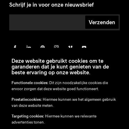
Schrijf je in voor onze nieuwsbrief
Verzenden
Deze website gebruikt cookies om te
garanderen dat je kunt genieten van de
beste ervaring op onze website.
Functionele cookies:
Dit zijn noodzakelijke cookies die
ervoor zorgen dat deze website goed functioneert.
en
/
nl
/
fr
/
de
Prestatiecookies:
Hiermee kunnen we het algemeen gebruik
Disclaimer
van deze website meten.
Privacybeleid
Cookiebeleid
Targeting cookies:
Hiermee kunnen we relevante
advertenties tonen.