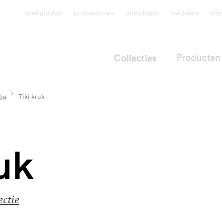
configurator
professionals
downloads
verdelers
sli
Collecties
Producten
tie
Tiki kruk
uk
ectie