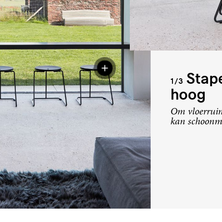
Stape
1/3
hoog
Om vloerruim
kan schoonma