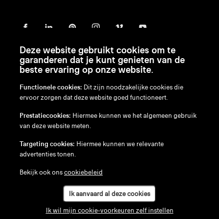
Deze website gebruikt cookies om te
garanderen dat je kunt genieten van de
beste ervaring op onze website.
Functionele cookies:
Dit zijn noodzakelijke cookies die
ervoor zorgen dat deze website goed functioneert.
en
/
nl
/
fr
/
de
Prestatiecookies:
Hiermee kunnen we het algemeen gebruik
Disclaimer
van deze website meten.
Privacybeleid
Cookiebeleid
Targeting cookies:
Hiermee kunnen we relevante
advertenties tonen.
Bekijk ook ons
cookiebeleid
Ik aanvaard al deze cookies
Ik wil mijn cookie-voorkeuren zelf instellen