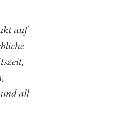
ukt auf
bliche
szeit,
,
und all