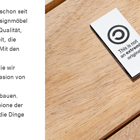
schon seit
signmöbel
Qualität,
it, die
Mit den
ie wir
asion von
hbauen.
ione der
die Dinge