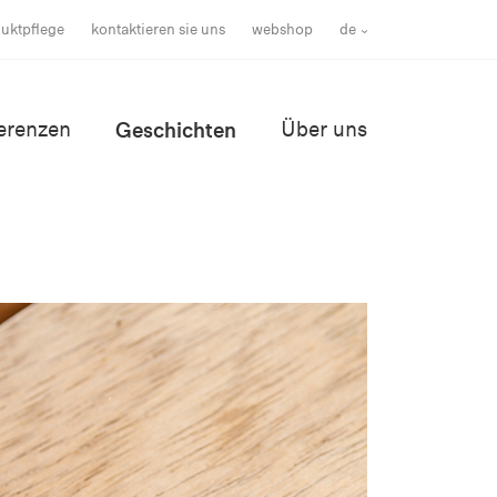
uktpflege
kontaktieren sie uns
webshop
de
erenzen
Geschichten
Über uns