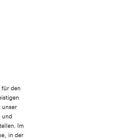
 für den
istigen
t unser
e und
ellen. Im
, in der