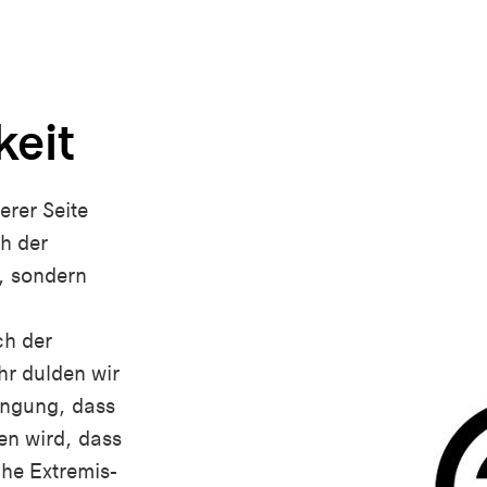
keit
rer Seite
ch der
, sondern
ch der
hr dulden wir
dingung, dass
en wird, dass
che Extremis-