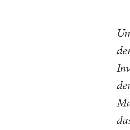
Um
de
In
de
Ma
da