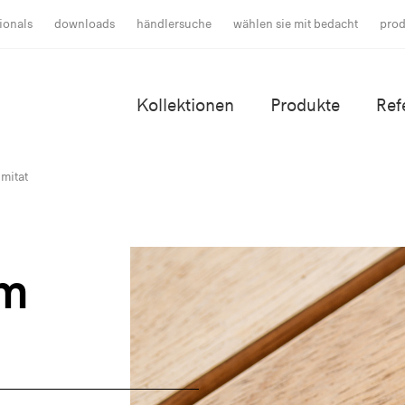
ionals
downloads
händlersuche
wählen sie mit bedacht
prod
Kollektionen
Produkte
Ref
mitat
um