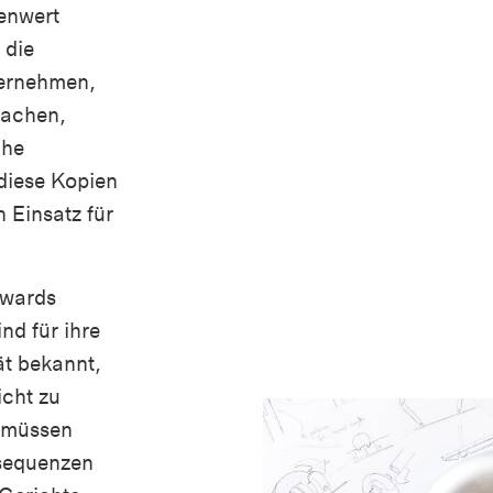
enwert
 die
ernehmen,
machen,
che
diese Kopien
 Einsatz für
Awards
nd für ihre
ät bekannt,
icht zu
 müssen
nsequenzen