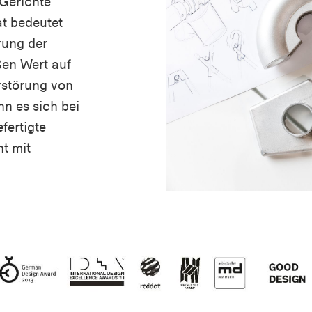
 Gerichte
tat bedeutet
rung der
ßen Wert auf
rstörung von
n es sich bei
fertigte
ht mit