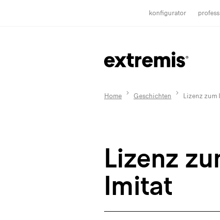
konfigurator
profess
Home
Geschichten
Lizenz zum I
Lizenz z
Imitat