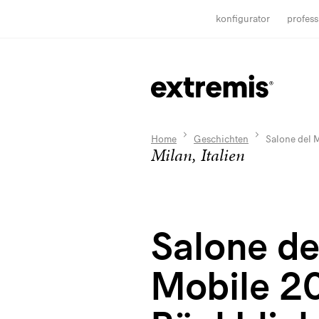
konfigurator
profess
Home
Geschichten
Salone del 
Milan, Italien
Salone de
Mobile 2