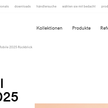
ionals
downloads
händlersuche
wählen sie mit bedacht
prod
Kollektionen
Produkte
Ref
Mobile 2025 Rückblick
l
025