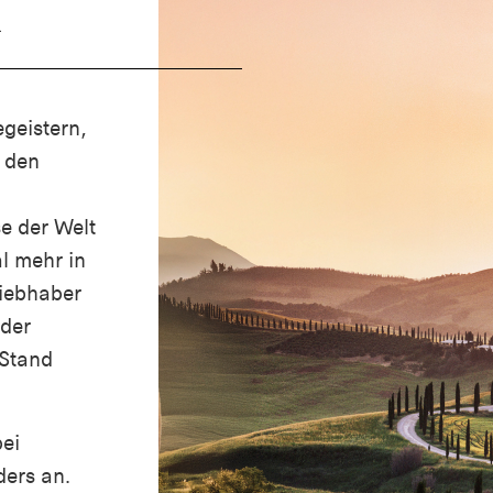
k
egeistern,
: den
e der Welt
l mehr in
liebhaber
 der
 Stand
bei
ders an.