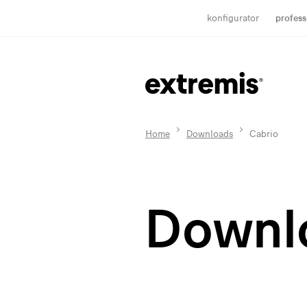
konfigurator
profess
Home
Downloads
Cabrio
Downl