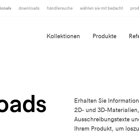
ionals
downloads
händlersuche
wählen sie mit bedacht
prod
Kollektionen
Produkte
Ref
oads
Erhalten Sie Informatio
2D- und 3D-Materialien,
Ausschreibungstexte un
Ihrem Produkt, um loszu