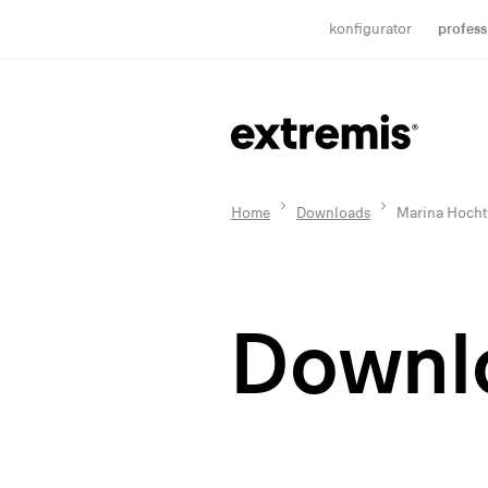
konfigurator
profess
Home
Downloads
Marina Hocht
Downl