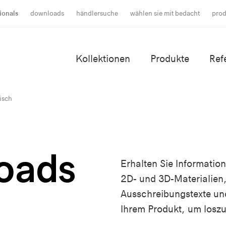
ionals
downloads
händlersuche
wählen sie mit bedacht
prod
Kollektionen
Produkte
Ref
isch
oads
Erhalten Sie Informatio
2D- und 3D-Materialien,
Ausschreibungstexte un
Ihrem Produkt, um loszu