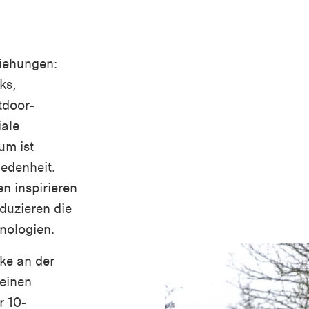
ziehungen:
ks,
tdoor-
iale
um ist
iedenheit.
 inspirieren
duzieren die
nologien.
ke an der
 einen
r 10-