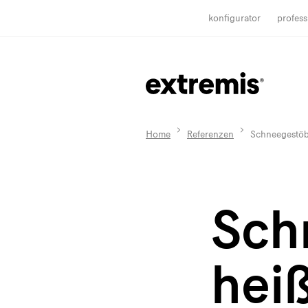
konfigurator
profess
Home
Referenzen
Schneegestöb
Sch
hei