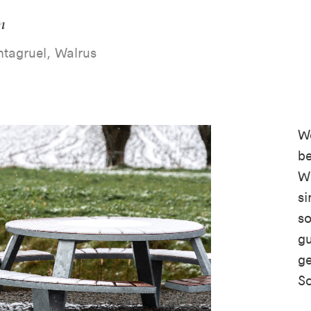
n
ntagruel, Walrus
We
be
Wi
si
so
gu
ge
Sc