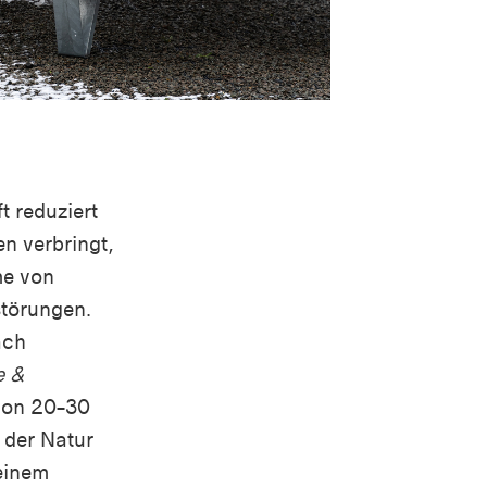
ft reduziert
en verbringt,
me von
törungen.
ach
e &
hon 20–30
n der Natur
einem