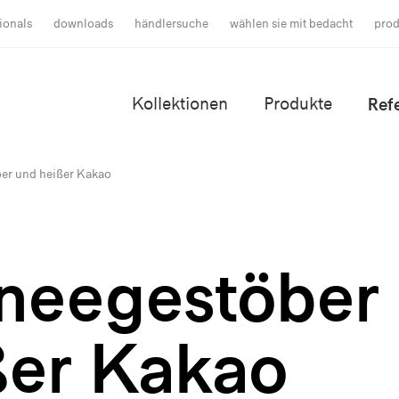
ionals
downloads
händlersuche
wählen sie mit bedacht
prod
Kollektionen
Produkte
Ref
er und heißer Kakao
neegestöber
ßer Kakao