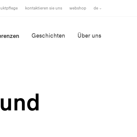
uktpflege
kontaktieren sie uns
webshop
de
erenzen
Geschichten
Über uns
 und