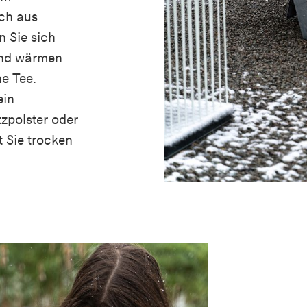
sch aus
n Sie sich
 und wärmen
ne Tee.
ein
zpolster oder
t Sie trocken