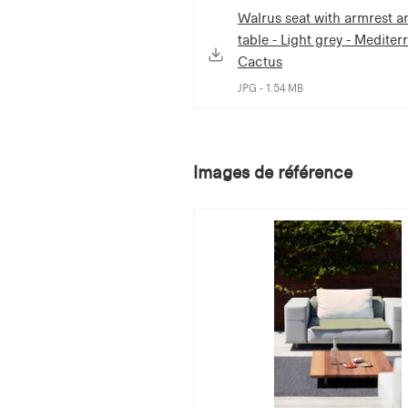
Walrus seat with armrest a
table - Light grey - Medite
Cactus
JPG - 1.54 MB
Images de référence