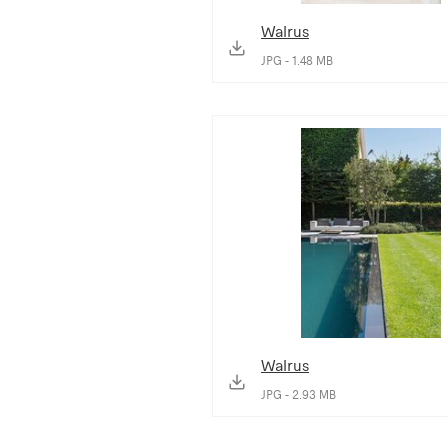
Walrus
JPG - 1.48 MB
Walrus
JPG - 2.93 MB