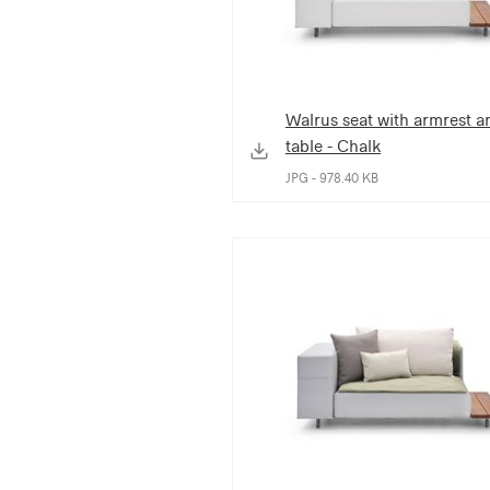
Walrus seat with armrest a
table - Chalk
JPG - 978.40 KB