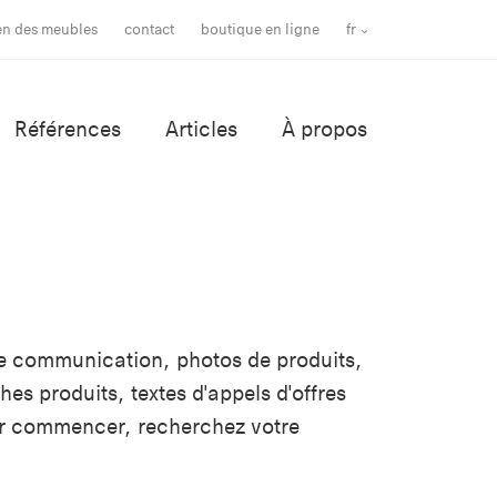
ien des meubles
contact
boutique en ligne
fr
Références
Articles
À propos
e communication, photos de produits,
es produits, textes d'appels d'offres
ur commencer, recherchez votre