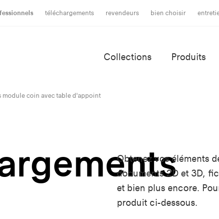
fessionnels
téléchargements
revendeurs
bien choisir
entret
Collections
Produits
 module coin avec table d'appoint
hargements
Obtenez vos éléments d
documents 2D et 3D, fich
et bien plus encore. Po
produit ci-dessous.