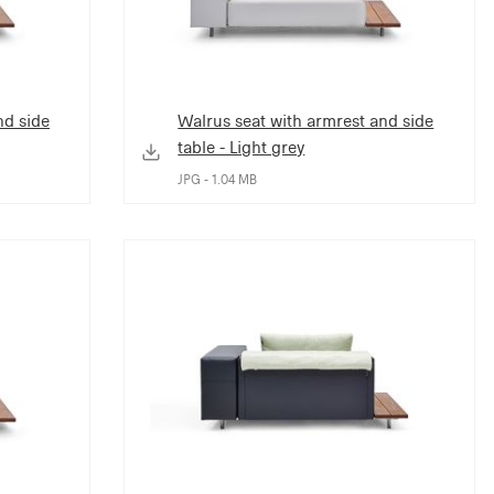
nd side
Walrus seat with armrest and side
table - Light grey
JPG - 1.04 MB