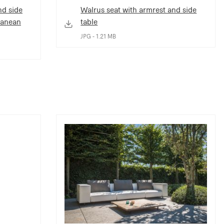
nd side
Walrus seat with armrest and side
rranean
table
JPG - 1.21 MB