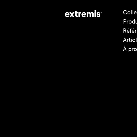
Colle
Produ
Réfé
Artic
À pr