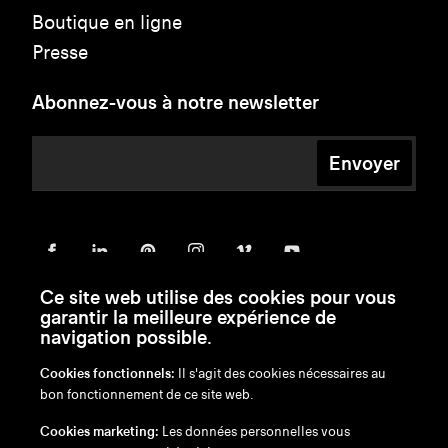
Boutique en ligne
Presse
Abonnez-vous à notre newsletter
Envoyer
Ce site web utilise des cookies pour vous
garantir la meilleure expérience de
navigation possible.
Cookies fonctionnels:
Il s'agit des cookies nécessaires au
bon fonctionnement de ce site web.
en
/
nl
/
fr
/
de
Cookies marketing:
Les données personnelles vous
Exonération de responsabilité