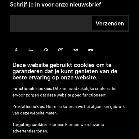
Schrijf je in voor onze nieuwsbrief
Verzenden
Deze website gebruikt cookies om te
garanderen dat je kunt genieten van de
beste ervaring op onze website.
Functionele cookies:
Dit zijn noodzakelijke cookies die
ervoor zorgen dat deze website goed functioneert.
en
/
nl
/
fr
/
de
Prestatiecookies:
Hiermee kunnen we het algemeen gebruik
Disclaimer
van deze website meten.
Privacybeleid
Cookiebeleid
Targeting cookies:
Hiermee kunnen we relevante
advertenties tonen.