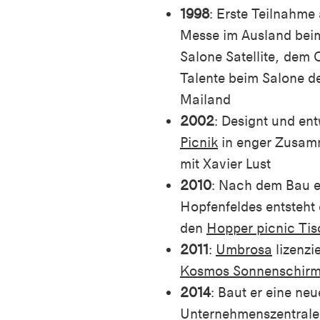
1998
: E
rste Teilnahme 
Messe im Ausland beim
Salone
Satellite
, dem O
Talente beim
Salone
de
Mailand
2002
: D
esignt und ent
Picnik
in enger Zusam
mit Xavier Lust
2010
: N
ach dem Bau e
Hopfenfeldes entsteht 
den
Hopper
picnic
Tis
2011
:
Umbrosa
lizenzi
Kosmos Sonnenschirm
2014
: B
aut
er
eine
neu
Unternehmenszentrale