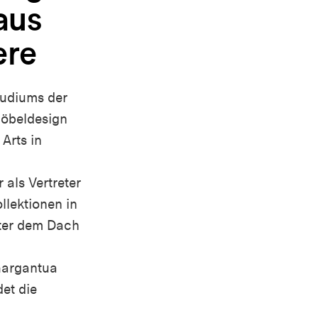
aus
ere
tudiums der
Möbeldesign
Arts in
r als
Vertreter
llektionen
in
ter
dem
Dach
argantua
et die