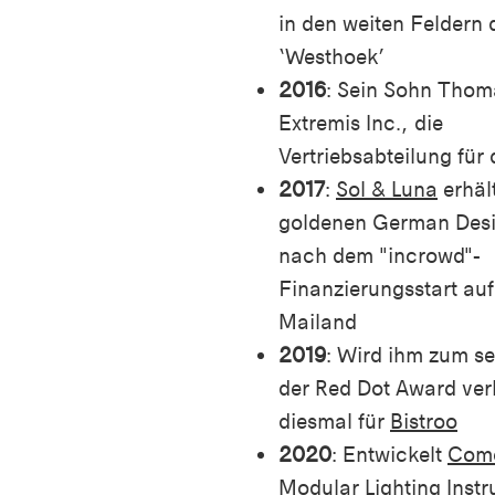
in den
weiten
Feldern
d
‘
Westhoek
’
2016
: S
ein
Sohn
Thom
Extremis
Inc., die
Vertriebsabteilung
für
2017
:
Sol & Luna
erhäl
goldenen
German
Des
nach
dem
"incrowd"-
Finanzierungsstart
auf
Mailand
2019
: W
ird
ihm
zum
se
der Red Dot Award
ver
diesmal
für
Bistroo
2020
: E
ntwickelt
Como
Modular Lighting Inst