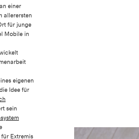
an einer
 allerersten
rt für junge
l Mobile in
wickelt
menarbeit
ines eigenen
die Idee für
ch
ert sein
system
e
für
Extremis