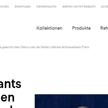
ionals
downloads
händlersuche
wählen sie mit bedacht
prod
Kollektionen
Produkte
Ref
s gewinnt den Henry van de Velde Lifetime Achievement-Preis
ants
den