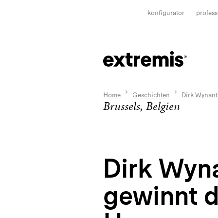
konfigurator
profess
Home
Geschichten
Dirk Wynant
Brussels, Belgien
Dirk Wyn
gewinnt 