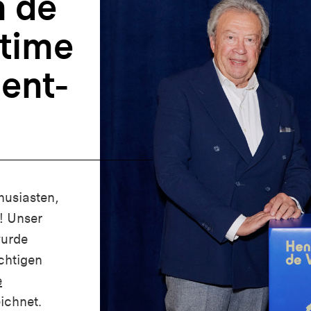
n de
etime
ent-
husiasten,
! Unser
urde
chtigen
e
ichnet.