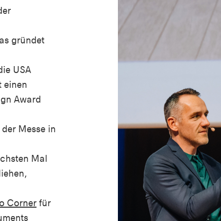
er
as
gründet
die USA
t
einen
ign Award
der
Messe
in
chsten
Mal
liehen
,
 Corner
für
ruments