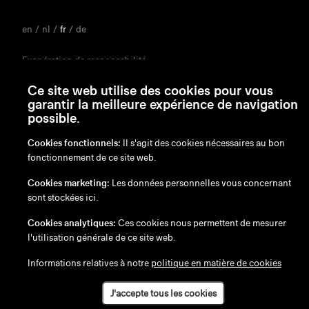
en
/
nl
/
fr
/
de
Exonération de responsabilité
Politique de confidentialité
Ce site web utilise des cookies pour vous
Politique en matière de cookies
garantir la meilleure expérience de navigation
possible.
Cookies fonctionnels:
Il s'agit des cookies nécessaires au bon
fonctionnement de ce site web.
Cookies marketing:
Les données personnelles vous concernant
sont stockées ici.
Cookies analytiques:
Ces cookies nous permettent de mesurer
l'utilisation générale de ce site web.
Informations relatives à notre
politique en matière de cookies
J'accepte tous les cookies