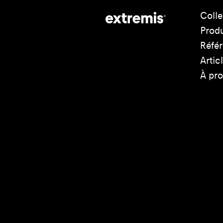
Colle
Produ
Réfé
Artic
À pr