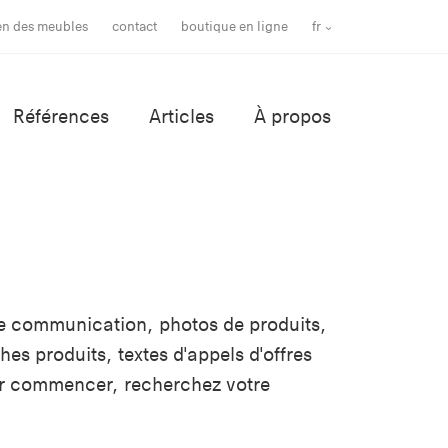
ien des meubles
contact
boutique en ligne
fr
Références
Articles
À propos
e communication, photos de produits,
es produits, textes d'appels d'offres
ur commencer, recherchez votre