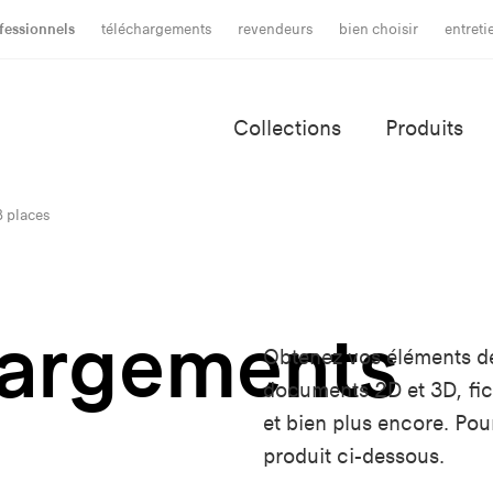
fessionnels
téléchargements
revendeurs
bien choisir
entret
Collections
Produits
3 places
hargements
Obtenez vos éléments d
documents 2D et 3D, fich
et bien plus encore. Po
produit ci-dessous.