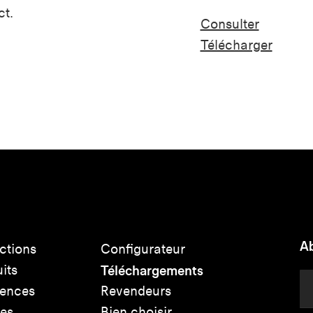
ct.
Consulter
Télécharger
Ab
ctions
Configurateur
its
Téléchargements
rences
Revendeurs
les
Bien choisir