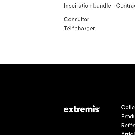
Inspiration bundle - Contra
Consulter
T
élécharger
Colle
Produ
Réfé
Artic