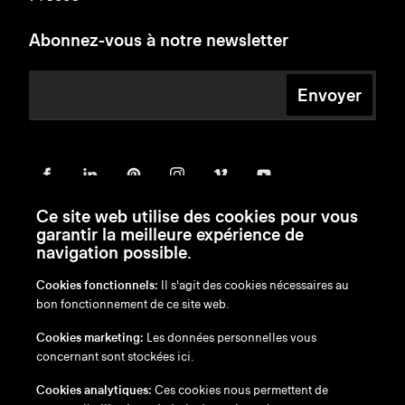
Abonnez-vous à notre newsletter
Envoyer
Ce site web utilise des cookies pour vous
garantir la meilleure expérience de
navigation possible.
Cookies fonctionnels:
Il s'agit des cookies nécessaires au
bon fonctionnement de ce site web.
en
/
nl
/
fr
/
de
Cookies marketing:
Les données personnelles vous
Exonération de responsabilité
concernant sont stockées ici.
Politique de confidentialité
Politique en matière de cookies
Cookies analytiques:
Ces cookies nous permettent de