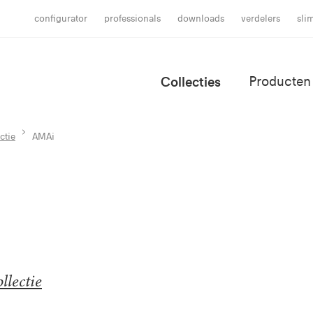
configurator
professionals
downloads
verdelers
sli
Collecties
Producten
ctie
AMAi
lectie