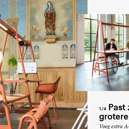
Past 
1/4
groter
Voeg extra A-