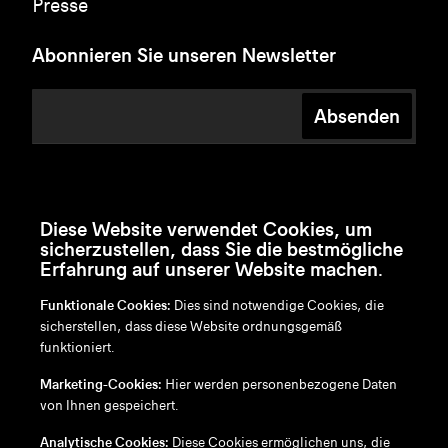
Presse
Abonnieren Sie unseren Newsletter
Absenden
Diese Website verwendet Cookies, um
sicherzustellen, dass Sie die bestmögliche
Erfahrung auf unserer Website machen.
Funktionale Cookies:
Dies sind notwendige Cookies, die
sicherstellen, dass diese Website ordnungsgemäß
funktioniert.
en
/
nl
/
fr
/
de
Marketing-Cookies:
Hier werden personenbezogene Daten
Disclaimer
von Ihnen gespeichert.
Datenschutzrichtlinie
Cookie-Richtlinie
Analytische Cookies:
Diese Cookies ermöglichen uns, die