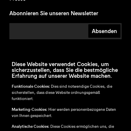
Abonnieren Sie unseren Newsletter
Absenden
Diese Website verwendet Cookies, um
sicherzustellen, dass Sie die bestmögliche
Erfahrung auf unserer Website machen.
Funktionale Cookies:
Dies sind notwendige Cookies, die
sicherstellen, dass diese Website ordnungsgemäß
funktioniert.
en
/
nl
/
fr
/
de
Marketing-Cookies:
Hier werden personenbezogene Daten
Disclaimer
von Ihnen gespeichert.
Datenschutzrichtlinie
Cookie-Richtlinie
Analytische Cookies:
Diese Cookies ermöglichen uns, die