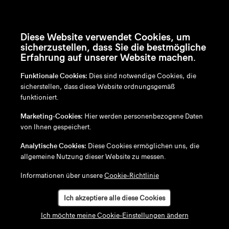
Diese Website verwendet Cookies, um
sicherzustellen, dass Sie die bestmögliche
Erfahrung auf unserer Website machen.
Funktionale Cookies:
Dies sind notwendige Cookies, die
sicherstellen, dass diese Website ordnungsgemäß
funktioniert.
en
/
nl
/
fr
/
de
Marketing-Cookies:
Hier werden personenbezogene Daten
Disclaimer
von Ihnen gespeichert.
Datenschutzrichtlinie
Cookie-Richtlinie
Analytische Cookies:
Diese Cookies ermöglichen uns, die
allgemeine Nutzung dieser Website zu messen.
Informationen über unsere
Cookie-Richtlinie
Ich akzeptiere alle diese Cookies
Ich möchte meine Cookie-Einstellungen ändern
Konfigurieren Sie Ihr/e/en Tiki Tresenhocker