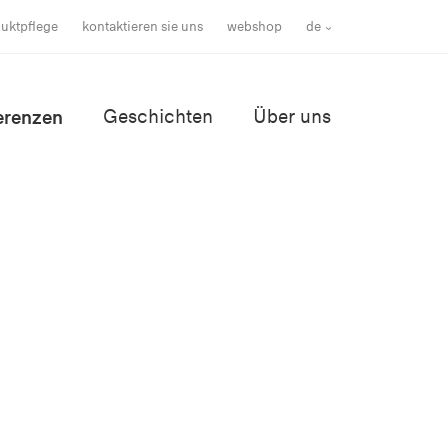
uktpflege
kontaktieren sie uns
webshop
de
erenzen
Geschichten
Über uns