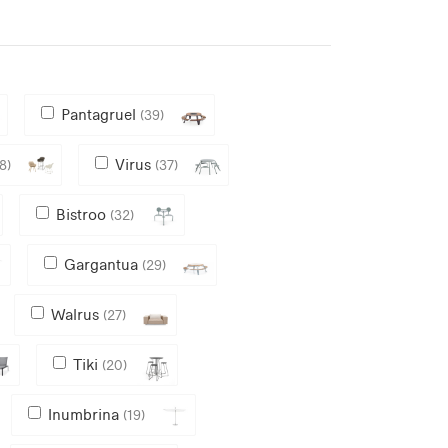
Pantagruel
(39)
Virus
8)
(37)
Bistroo
(32)
Gargantua
(29)
Walrus
(27)
Tiki
(20)
Inumbrina
(19)