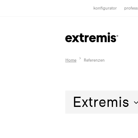
konfigurator
profess
Home
Referenzen
Extremis