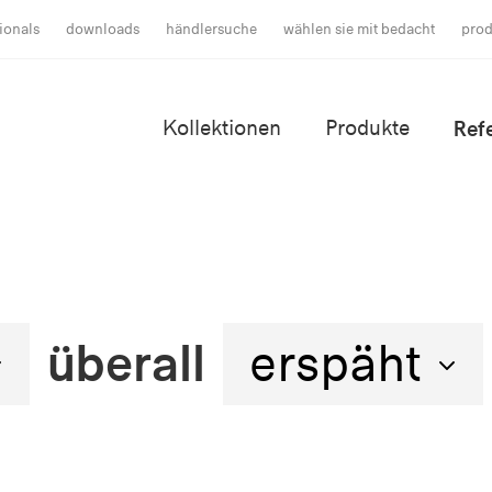
ionals
downloads
händlersuche
wählen sie mit bedacht
prod
Kollektionen
Produkte
Ref
überall
erspäht