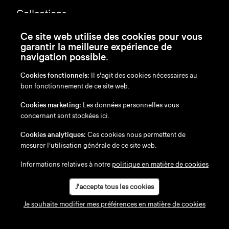
Collections
Produits
Ce site web utilise des cookies pour vous
Références
garantir la meilleure expérience de
navigation possible.
Articles
À propos
Cookies fonctionnels:
Il s'agit des cookies nécessaires au
bon fonctionnement de ce site web.
Configurateur
Cookies marketing:
Les données personnelles vous
concernant sont stockées ici.
Téléchargements
Revendeurs
Cookies analytiques:
Ces cookies nous permettent de
mesurer l'utilisation générale de ce site web.
Bien choisir
Entretien des meubles
Informations relatives à notre
politique en matière de cookies
Événements
J'accepte tous les cookies
Contact
Je souhaite modifier mes préférences en matière de cookies
Carrières
Boutique en ligne