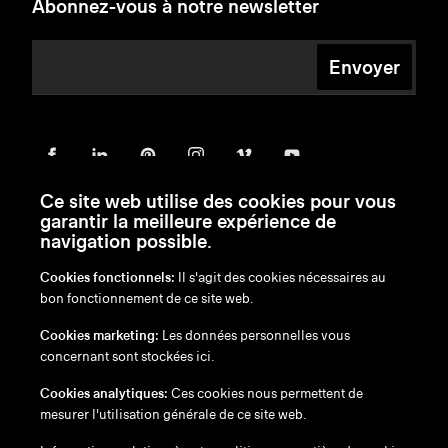
Abonnez-vous à notre newsletter
Envoyer
Ce site web utilise des cookies pour vous
garantir la meilleure expérience de
navigation possible.
Cookies fonctionnels:
Il s'agit des cookies nécessaires au
bon fonctionnement de ce site web.
en
/
nl
/
fr
/
de
Cookies marketing:
Les données personnelles vous
Exonération de responsabilité
concernant sont stockées ici.
Politique de confidentialité
Politique en matière de cookies
Cookies analytiques:
Ces cookies nous permettent de
mesurer l'utilisation générale de ce site web.