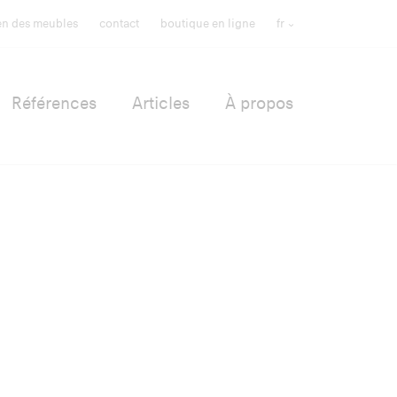
ien des meubles
contact
boutique en ligne
fr
Références
Articles
À propos