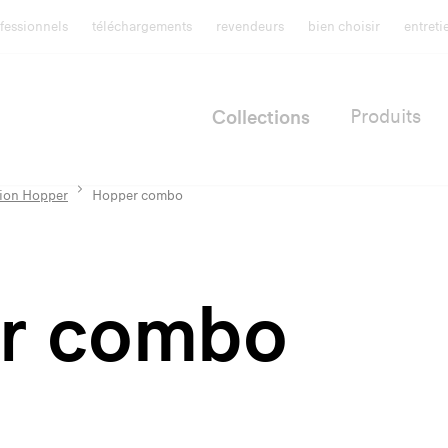
fessionnels
téléchargements
revendeurs
bien choisir
entret
Collections
Produits
tion Hopper
Hopper combo
r combo