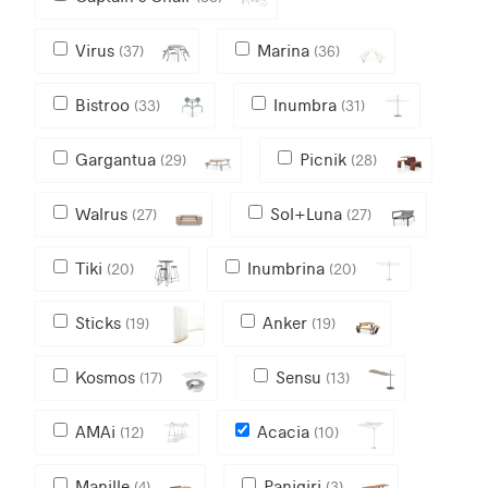
Virus
Marina
(37)
(36)
Bistroo
Inumbra
(33)
(31)
Gargantua
Picnik
(29)
(28)
Walrus
Sol+Luna
(27)
(27)
Tiki
Inumbrina
(20)
(20)
Sticks
Anker
(19)
(19)
Kosmos
Sensu
(17)
(13)
AMAi
Acacia
(12)
(10)
Manille
Panigiri
(4)
(3)