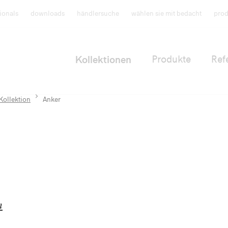
ionals
downloads
händlersuche
wählen sie mit bedacht
prod
Kollektionen
Produkte
Ref
Kollektion
Anker
n