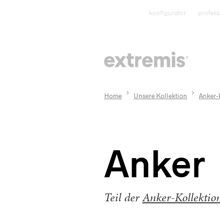
konfigurator
profess
Home
Unsere Kollektion
Anker-
Anker
Teil der
Anker-Kollektio