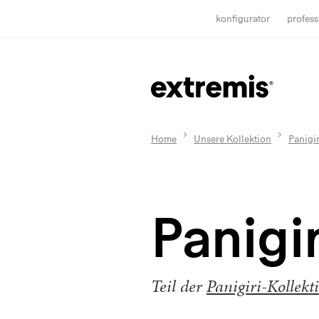
konfigurator
profess
Home
Unsere Kollektion
Panigir
Panigir
Teil der
Panigiri-Kollekt