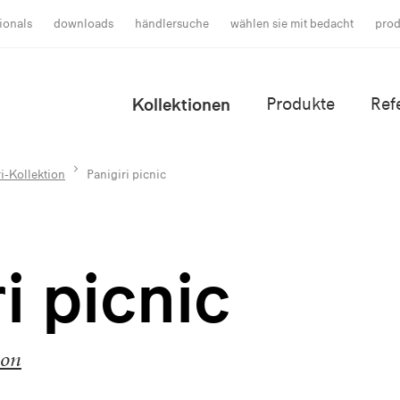
ionals
downloads
händlersuche
wählen sie mit bedacht
prod
Kollektionen
Produkte
Ref
i-Kollektion
Panigiri picnic
i picnic
ion