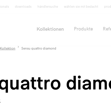
ionals
downloads
händlersuche
wählen sie mit bedacht
prod
Kollektionen
Produkte
Ref
Kollektion
Sensu quattro diamond
quattro dia
n