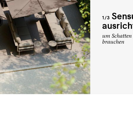
Sensu
1/3
ausrich
um Schatten 
brauchen