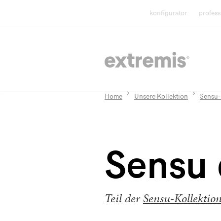
konfigurator
profess
Home
Unsere Kollektion
Sensu-
Sensu 
Teil der
Sensu-Kollektio