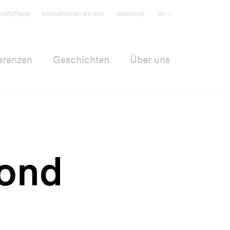
uktpflege
kontaktieren sie uns
webshop
de
erenzen
Geschichten
Über uns
mond