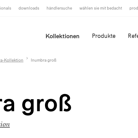
ionals
downloads
händlersuche
wählen sie mit bedacht
prod
Kollektionen
Produkte
Ref
a-Kollektion
Inumbra groß
a groß
tion