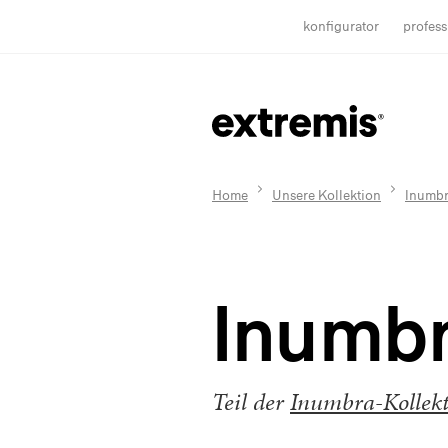
konfigurator
profess
Home
Unsere Kollektion
Inumbr
Inumbr
Teil der
Inumbra-Kollek